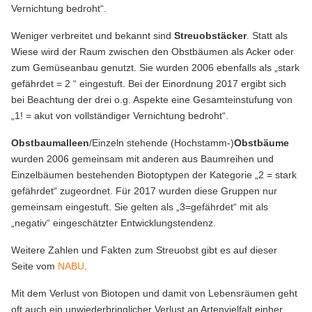
Vernichtung bedroht“.
Weniger verbreitet und bekannt sind
Streuobstäcker
. Statt als
Wiese wird der Raum zwischen den Obstbäumen als Acker oder
zum Gemüseanbau genutzt. Sie wurden 2006 ebenfalls als „stark
gefährdet = 2 “ eingestuft. Bei der Einordnung 2017 ergibt sich
bei Beachtung der drei o.g. Aspekte eine Gesamteinstufung von
„1! = akut von vollständiger Vernichtung bedroht“.
Obstbaumalleen
/Einzeln stehende (Hochstamm-)
Obstbäume
wurden 2006 gemeinsam mit anderen aus Baumreihen und
Einzelbäumen bestehenden Biotoptypen der Kategorie „2 = stark
gefährdet“ zugeordnet. Für 2017 wurden diese Gruppen nur
gemeinsam eingestuft. Sie gelten als „3=gefährdet“ mit als
„negativ“ eingeschätzter Entwicklungstendenz.
Weitere Zahlen und Fakten zum Streuobst gibt es auf dieser
Seite vom
NABU
.
Mit dem Verlust von Biotopen und damit von Lebensräumen geht
oft auch ein unwiederbringlicher Verlust an Artenvielfalt einher.