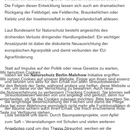
Die Folgen dieser Entwicklung lassen sich auch am dramatischen
Rückgang der Feldvögel, wie Feldlerche, Braunkehlchen oder
Kiebitz und der Insektenvielfalt in der Agrarlandschaft ablesen.
Laut Bundesamt für Naturschutz besteht angesichts des
drohenden Verlusts dringender Handlungsbedarf. Ein wichtiger
Ansatzpunkt ist dabei die diskutierte Neuausrichtung der
europäischen Agrarpolitik und damit verbunden der EU-
Agrarförderung.
Statt auf Impulse auf der Politik oder neue Gesetze zu warten,
Wir benutzen Cookies
haben wir bei
Naturschutz Berlin-Malchow
Initiative ergriffen
Wir nutzen Cookies auf unserer Website. Einige von ihnen sind essenzi
und setzten uns aktiv für den Erhalt von alten Streuobstwiesen
für den Betrieb der Seite, während andere uns helfen, diese Website 
ein, um diese vor der Vernichtung zu bewahren. Auch neue
die Nutzererfahrung zu verbessern (Tracking Cookies). Sie können sel
Streuobstwiesen werden von uns angelegt und genutzt, denn nur
entscheiden, ob Sie die Cookies zulassen möchten. Bitte beachten Sie
die langfristige Bewirtschaftung der Flächen und damit die Pflege
dass bei einer Ablehnung womöglich nicht mehr alle Funktionalitäten d
der Bäume sichern auch ihren Erhalt. Die frisch erschienene Rote
Seite zur Verfügung stehen.
Liste bestärkt uns darin. Durch Baumpatenprojekte, vom Apfel
zum Saft – Veranstaltungen mit Schulen und vielen weiteren
Angeboten rund um das Thema Streuobst, wecken wir die