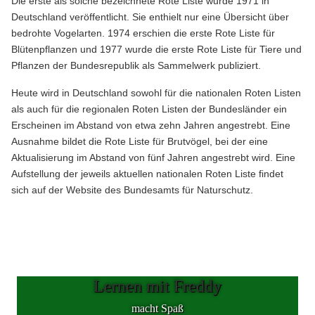
Die erste als solche bezeichnete Rote Liste wurde 1971 in
Deutschland veröffentlicht. Sie enthielt nur eine Übersicht über
bedrohte Vogelarten. 1974 erschien die erste Rote Liste für
Blütenpflanzen und 1977 wurde die erste Rote Liste für Tiere und
Pflanzen der Bundesrepublik als Sammelwerk publiziert.
Heute wird in Deutschland sowohl für die nationalen Roten Listen
als auch für die regionalen Roten Listen der Bundesländer ein
Erscheinen im Abstand von etwa zehn Jahren angestrebt. Eine
Ausnahme bildet die Rote Liste für Brutvögel, bei der eine
Aktualisierung im Abstand von fünf Jahren angestrebt wird. Eine
Aufstellung der jeweils aktuellen nationalen Roten Liste findet
sich auf der Website des Bundesamts für Naturschutz.
Vorheriger Beitrag: Rarität weidet in Berliner Naturschutzgebieten
Nächster Beit
Zurück
Weiter
Lernen mit Freddy
macht Spaß