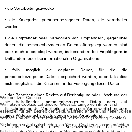
• die Verarbeitungszwecke
• die Kategorien personenbezogener Daten, die verarbeitet
werden
• die Empfänger oder Kategorien von Empfängern, gegenüber
denen die personenbezogenen Daten offengelegt worden sind
oder noch offengelegt werden, insbesondere bei Empfängern in
Drittländern oder bei internationalen Organisationen
• falls möglich die geplante Dauer, für die die
personenbezogenen Daten gespeichert werden, oder, falls dies
nicht möglich ist, die Kriterien für die Festlegung dieser Dauer
• das Bestehen eines Rechts auf Berichtigung oder Löschung der
Wir benutzen Cookies
sie betreffenden personenbezogenen Daten oder auf
Wir nutzen Cookies auf unserer Website. Einige von ihnen sind
Einschränkung der Verarbeitung durch den Verantwortlichen oder
essenziell für den Betrieb der Seite, während andere uns helfen, diese
eines Widerspruchsrechts gegen diese Verarbeitung
Website und die Nutzererfahrung zu verbessern (Tracking Cookies).
Sie können selbst entscheiden, ob Sie die Cookies zulassen möchten.
• das Bestehen eines Beschwerderechts bei einer
Bitte beachten Sie, dass bei einer Ablehnung womöglich nicht mehr