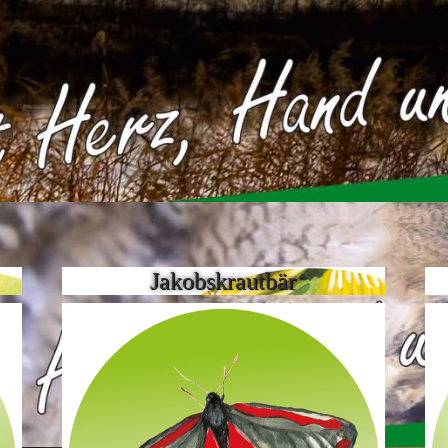
ng.
Jakobskrautbär