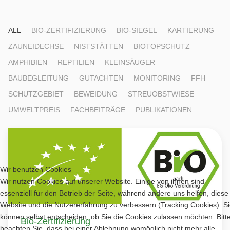
ALL
BIO-ZERTIFIZIERUNG
BIO-SIEGEL
KARTIERUNG
ZAUNEIDECHSE
NISTSTÄTTEN
BIOTOPSCHUTZ
AMPHIBIEN
REPTILIEN
KLEINSÄUGER
BAUBEGLEITUNG
GUTACHTEN
MONITORING
FFH
SCHUTZGEBIET
BEWEIDUNG
STREUOBSTWIESE
UMWELTPREIS
FACHBEITRÄGE
PUBLIKATIONEN
Wir benutzen Cookies
Wir nutzen Cookies auf unserer Website. Einige von ihnen sind
essenziell für den Betrieb der Seite, während andere uns helfen, diese
Website und die Nutzererfahrung zu verbessern (Tracking Cookies). S
können selbst entscheiden, ob Sie die Cookies zulassen möchten. Bitt
Bio-Zertifizierung
beachten Sie, dass bei einer Ablehnung womöglich nicht mehr alle