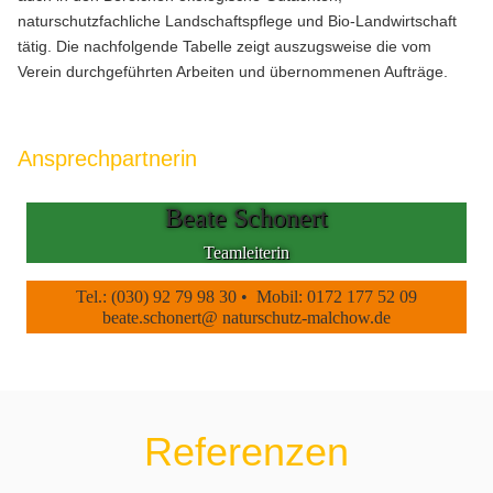
naturschutzfachliche Landschafts­pflege und Bio-Landwirtschaft
tätig. Die nachfolgende Tabelle zeigt auszugs­weise die vom
Verein durchgeführten Arbeiten und übernommenen Aufträge.
Ansprechpartnerin
Beate Schonert
Teamleiterin
Tel.: (030) 92 79 98 30 • Mobil: 0172 177 52 09
beate.schonert@ naturschutz-malchow.de
Referenzen