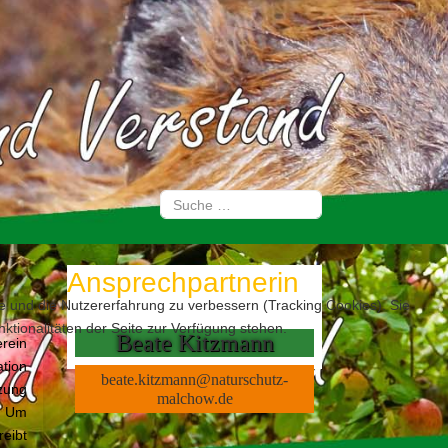
Suchen
Type 2 or more characters for results.
Ansprechpartnerin
te und die Nutzererfahrung zu verbessern (Tracking Cookies). Sie
ktionalitäten der Seite zur Verfügung stehen.
Beate Kitzmann
rein
ation
beate.kitzmann@naturschutz-
tzung
malchow.de
t. Um
reibt