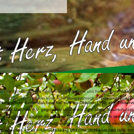
ow
ell für den Betrieb der Seite, während andere uns helfen, diese Websi
 beachten Sie, dass bei einer Ablehnung womöglich nicht mehr alle Fun
 Naturschutz Berlin-Malchow hat sich im Oktober 1992 als Förderve
station Malchow e.V. gegründet, um die ein Jahr ältere Naturschutzst
emeinnützigen Tätigkeit zu erhalten und zu unterstützen. In seiner Sa
r Verein vor allem dem Schutz unserer Natur und Umwelt verpflichte
Weitere Informationen
|
Impressum
zu erreichen, ist er in Umweltbildung und Öffentlichkeitsarbeit tätig, bet