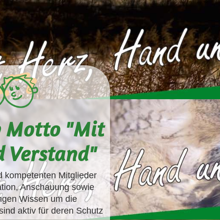
 Motto "Mit
d Verstand"
d kompetenten Mitglieder
mation, Anschauung sowie
ungen Wissen um die
nd aktiv für deren Schutz