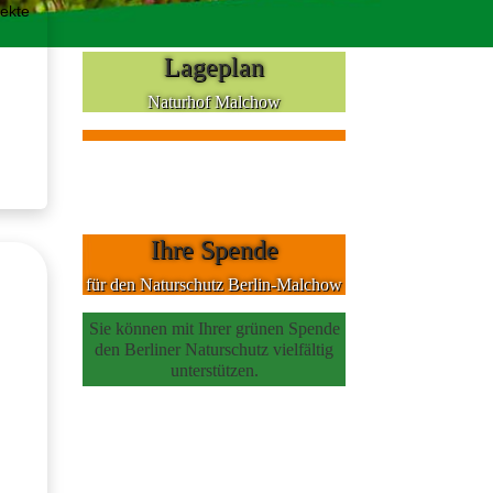
ekte
Lageplan
Naturhof Malchow
Ihre Spende
für den Naturschutz Berlin-Malchow
Sie können mit Ihrer grünen Spende
den Berliner Naturschutz vielfältig
unterstützen.