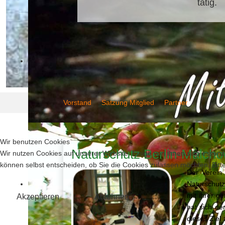
tätig.
Vorstand
Satzung Mitglied
Partner
Wir benutzen Cookies
Naturschutz Berlin-Malch
Wir nutzen Cookies auf unserer Website. Einige von ihnen sind essenzi
können selbst entscheiden, ob Sie die Cookies zulassen möchten. Bitte
Der Verein
Naturschutz
mit ihrer g
Akzeptieren
Ablehnen
hat sich de
dieses Ziel 