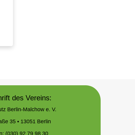
rift des Vereins:
tz Berlin-Malchow e. V.
aße 35 • 13051 Berlin
n: (030) 92 79 98 30