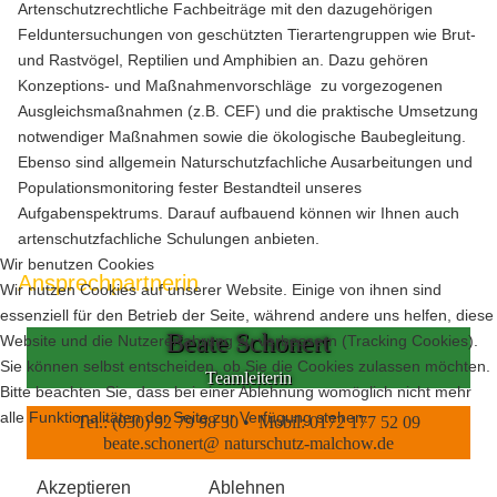
Artenschutzrechtliche Fachbeiträge mit den dazugehörigen
Felduntersuchungen von geschützten Tierartengruppen wie Brut-
und Rastvögel, Reptilien und Amphibien an. Dazu gehören
Konzeptions- und Maßnahmenvorschläge zu vorgezogenen
Ausgleichsmaßnahmen (z.B. CEF) und die praktische Umsetzung
notwendiger Maßnahmen sowie die ökologische Baubegleitung.
Ebenso sind allgemein Naturschutzfachliche Ausarbeitungen und
Populationsmonitoring fester Bestandteil unseres
Aufgabenspektrums. Darauf aufbauend können wir Ihnen auch
artenschutzfachliche Schulungen anbieten.
Wir benutzen Cookies
Ansprechpartnerin
Wir nutzen Cookies auf unserer Website. Einige von ihnen sind
essenziell für den Betrieb der Seite, während andere uns helfen, diese
Beate Schonert
Website und die Nutzererfahrung zu verbessern (Tracking Cookies).
Sie können selbst entscheiden, ob Sie die Cookies zulassen möchten.
Teamleiterin
Bitte beachten Sie, dass bei einer Ablehnung womöglich nicht mehr
alle Funktionalitäten der Seite zur Verfügung stehen.
Tel.: (030) 92 79 98 30 • Mobil: 0172 177 52 09
beate.schonert@ naturschutz-malchow.de
Akzeptieren
Ablehnen