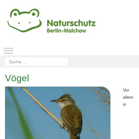
Mobile Menu Toggle
Suchen
Type 2 or more characters for results.
Vögel
Vor
allem
in