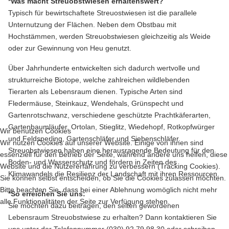
*Was macht Streuobstwiesen erhaltenswert?
Typisch für bewirtschaftete Streuostwiesen ist die parallele
Unternutzung der Flächen. Neben dem Obstbau mit
Hochstämmen, werden Streuobstwiesen gleichzeitig als Weide
oder zur Gewinnung von Heu genutzt.
Über Jahrhunderte entwickelten sich dadurch wertvolle und
strukturreiche Biotope, welche zahlreichen wildlebenden
Tierarten als Lebensraum dienen. Typische Arten sind
Fledermäuse, Steinkauz, Wendehals, Grünspecht und
Gartenrotschwanz, verschiedene geschützte Prachtkäferarten,
Gartenbaumläufer, Ortolan, Stieglitz, Wiedehopf, Rotkopfwürger
Wir benutzen Cookies
und Feldsperling, Gartenschläfer und Siebenschläfer.
Wir nutzen Cookies auf unserer Website. Einige von ihnen sind
Streuobstwiesen haben eine herausragende Bedeutung für den
essenziell für den Betrieb der Seite, während andere uns helfen, diese
Boden- und Wasserschutz und fördern in Zeiten des
Website und die Nutzererfahrung zu verbessern (Tracking Cookies).
Klimawandels die Resilienz der Landschaft mit ihren Ressourcen.
Sie können selbst entscheiden, ob Sie die Cookies zulassen möchten.
Bitte beachten Sie, dass bei einer Ablehnung womöglich nicht mehr
*So erreichen Sie uns:
alle Funktionalitäten der Seite zur Verfügung stehen.
Sie möchten dazu beitragen, den selten gewordenen
Lebensraum Streuobstwiese zu erhalten? Dann kontaktieren Sie
uns unter der Telefonnummer (030) 92 79 98 30 oder schreiben