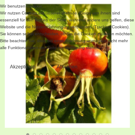
Wir benutzen Cookies
Wir nutzen Cookies auf unserer Website. Einige von ihnen sind
essenziell für den Betrieb der Seite, während andere uns helfen, diese
Website und die Nutzererfahrung zu verbessern (Tracking Cookies).
Sie können selbst entscheiden, ob Sie die Cookies zulassen möchten.
Bitte beachten Sie, dass bei einer Ablehnung womöglich nicht mehr
alle Funktionalitäten der Seite zur Verfügung stehen.
Akzeptieren
Ablehnen
Weitere Informationen
|
Impressum